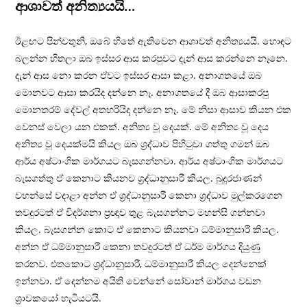
ආශාවත් අනිත්‍යයයි…
ඊළඟට පින්වතුනි, ඔබේ හිතේ ඇතිවෙන ආශාවත් අනිත්‍යයයි. හොඳට
බලන්න හිතලා ඔබ ඉස්සර ආස කරපුවට දැන් ආස කරන්නෙ නෑනෙ.
දැන් ආස නො කරන ඒවට ඉස්සර ආසා කළා. අනාගතයේ ඔබ
මොනවට ආසා කරයිද දන්නෙ නෑ. අනාගතයේ දී ඔබ ආසාකරපු
මොනතරම් දේවල් අතහරියිද දන්නෙ නෑ. මේ නිසා ආසාව කියන එක
වෙනස් වෙලා යන එකක්. අනිත්‍ය වූ දෙයක්. මේ අනිත්‍ය වූ දෙය
අනිත්‍ය වූ දෙයක්මයි කියල ඔබ ශ‍්‍රද්ධාව පිහිටුවා ගත්තු ගමන් ඔබ
ආර්ය අෂ්ටාංගික මාර්ගයට බැසගන්නවා. ආර්ය අෂ්ටාංගික මාර්ගයට
බැසගත්තු ඒ කෙනාට කියනව ශ‍්‍රද්ධානුසාරී කියල. බුදුරජාණන්
වහන්සේ වදාළා අන්න ඒ ශ‍්‍රද්ධානුසාරී කෙනා ශ‍්‍රද්ධාව මුල්කරගෙන
තවදුරටත් ඒ විදර්ශනා ප‍්‍රඥාව තුළ බැසගන්නට මහන්සි ගන්නවා
කියල. බැසගන්න කොට ඒ කෙනාට කියනවා ධම්මානුසාරී කියල.
අන්න ඒ ධම්මානුසාරී කෙනා තවදුරටත් ඒ ධර්ම මාර්ගය දියුණු
කරනව. එතකොට ශ‍්‍රද්ධානුසාරී, ධම්මානුසාරී කියල දෙන්නෙක්
ඉන්නවා. ඒ දෙන්නම අයිති වෙන්නේ සෝවාන් මාර්ගය වඩන
ශ‍්‍රාවකයෝ හැටියටයි.