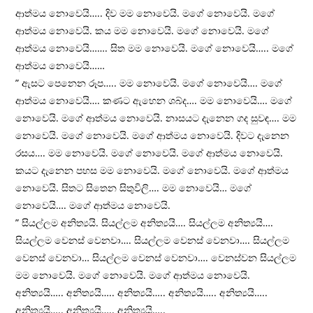
ආත්මය නොවෙයි….. දිව මම නොවෙයි. මගේ නොවෙයි. මගේ
ආත්මය නොවෙයි. කය මම නොවෙයි. මගේ නොවෙයි. මගේ
ආත්මය නොවෙයි……. සිත මම නොවෙයි. මගේ නොවෙයි….. මගේ
ආත්මය නොවෙයි……
” ඇසට පෙනෙන රූප….. මම නොවෙයි. මගේ නොවෙයි…. මගේ
ආත්මය නොවෙයි…. කණට ඇහෙන ශබ්ද…. මම නොවෙයි…. මගේ
නොවෙයි. මගේ ආත්මය නොවෙයි. නාසයට දැනෙන ගද සුවඳ…. මම
නොවෙයි. මගේ නොවෙයි. මගේ ආත්මය නොවෙයි. දිවට දැනෙන
රසය…. මම නොවෙයි. මගේ නොවෙයි. මගේ ආත්මය නොවෙයි.
කයට දැනෙන පහස මම නොවෙයි. මගේ නොවෙයි. මගේ ආත්මය
නොවෙයි. සිතට සිතෙන සිතුවිලි…. මම නොවෙයි… මගේ
නොවෙයි…. මගේ ආත්මය නොවෙයි.
” සියල්ලම අනිත්‍යයි. සියල්ලම අනිත්‍යයි…. සියල්ලම අනිත්‍යයි….
සියල්ලම වෙනස් වෙනවා…. සියල්ලම වෙනස් වෙනවා…. සියල්ලම
වෙනස් වෙනවා… සියල්ලම වෙනස් වෙනවා…. වෙනස්වන සියල්ලම
මම නොවෙයි. මගේ නොවෙයි. මගේ ආත්මය නොවෙයි.
අනිත්‍යයි….. අනිත්‍යයි….. අනිත්‍යයි….. අනිත්‍යයි….. අනිත්‍යයි…..
අනිත්‍යයි….. අනිත්‍යයි….. අනිත්‍යයි…..