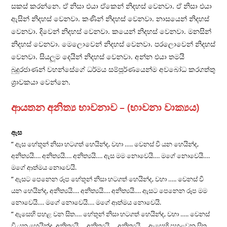
සකස් කරන්නෙ. ඒ නිසා එයා ඒකෙන් නිදහස් වෙනවා. ඒ නිසා එයා
ඇසින් නිදහස් වෙනවා. කණින් නිදහස් වෙනවා. නාසයෙන් නිදහස්
වෙනවා. දිවෙන් නිදහස් වෙනවා. කයෙන් නිදහස් වෙනවා. මනසින්
නිදහස් වෙනවා. මෙලොවෙන් නිදහස් වෙනවා. පරලොවෙන් නිදහස්
වෙනවා. සියලූම දෙයින් නිදහස් වෙනවා. අන්න එයා තමයි
බුදුරජාණන් වහන්සේගේ ධර්මය සම්පූර්ණයෙන්ම අවබෝධ කරගත්තු
ශ‍්‍රාවකයා වෙන්නෙ.
ආයතන අනිත්‍ය භාවනාව – (භාවනා වාක්‍යය)
ඇස
” ඇස හේතූන් නිසා හටගත් හෙයින්ද, වහා ….. වෙනස් වී යන හෙයින්ද,
අනිත්‍යයි…. අනිත්‍යයි…. අනිත්‍යයි…. ඇස මම නොවෙයි…. මගේ නොවෙයි….
මගේ ආත්මය නොවෙයි.
” ඇසට පෙනෙන රූප හේතූන් නිසා හටගත් හෙයින්ද, වහා ….. වෙනස් වී
යන හෙයින්ද, අනිත්‍යයි…. අනිත්‍යයි…. අනිත්‍යයි…. ඇසට පෙනෙන රූප මම
නොවෙයි…. මගේ නොවෙයි…. මගේ ආත්මය නොවෙයි.
” ඇසෙහි පහළ වන සිත…. හේතූන් නිසා හටගත් හෙයින්ද, වහා ….. වෙනස්
වී යන හෙයින්ද, අනිත්‍යයි…. අනිත්‍යයි…. අනිත්‍යයි…. ඇසෙහි පහළවන සිත…..