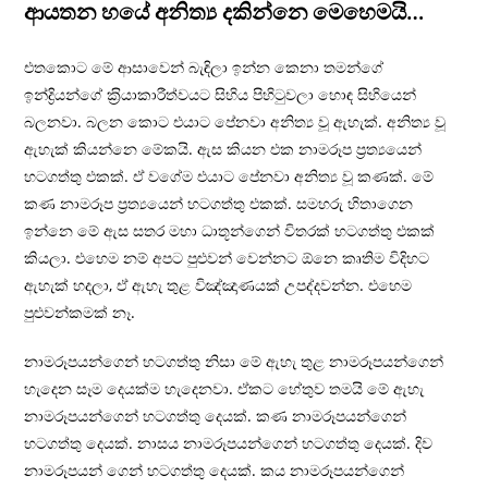
ආයතන හයේ අනිත්‍ය දකින්නෙ මෙහෙමයි…
එතකොට මේ ආසාවෙන් බැඳිලා ඉන්න කෙනා තමන්ගේ
ඉන්ද්‍රියන්ගේ ක‍්‍රියාකාරීත්වයට සිහිය පිහිටුවලා හොඳ සිහියෙන්
බලනවා. බලන කොට එයාට පේනවා අනිත්‍ය වූ ඇහැක්. අනිත්‍ය වූ
ඇහැක් කියන්නෙ මේකයි. ඇස කියන එක නාමරූප ප‍්‍රත්‍යයෙන්
හටගත්තු එකක්. ඒ වගේම එයාට පේනවා අනිත්‍ය වූ කණක්. මේ
කණ නාමරූප ප‍්‍රත්‍යයෙන් හටගත්තු එකක්. සමහරු හිතාගෙන
ඉන්නෙ මේ ඇස සතර මහා ධාතූන්ගෙන් විතරක් හටගත්තු එකක්
කියලා. එහෙම නම් අපට පුළුවන් වෙන්නට ඕනෙ කෘතිම විදිහට
ඇහැක් හදලා, ඒ ඇහැ තුළ විඤ්ඤාණයක් උපද්දවන්න. එහෙම
පුළුවන්කමක් නෑ.
නාමරූපයන්ගෙන් හටගත්තු නිසා මේ ඇහැ තුළ නාමරූපයන්ගෙන්
හැදෙන සෑම දෙයක්ම හැදෙනවා. ඒකට හේතුව තමයි මේ ඇහැ
නාමරූපයන්ගෙන් හටගත්තු දෙයක්. කණ නාමරූපයන්ගෙන්
හටගත්තු දෙයක්. නාසය නාමරූපයන්ගෙන් හටගත්තු දෙයක්. දිව
නාමරූපයන් ගෙන් හටගත්තු දෙයක්. කය නාමරූපයන්ගෙන්