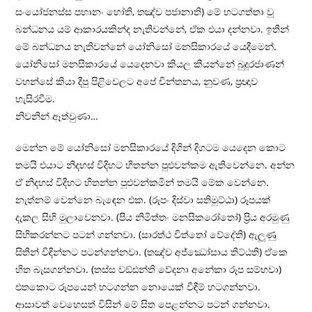
සංයෝජනස්ස පහානං හෝති, තඤ්ච පජානාති) මේ හටගත්තා වූ
බන්ධනය යම් ආකාරයකින්ද නැතිවන්නේ, ඒක එයා දන්නවා. ඉතින්
මේ බන්ධනය නැතිවන්නේ යෝනිසෝ මනසිකාරයේ යෙදීමෙන්.
යෝනිසෝ මනසිකාරයේ යෙදෙනවා කියල කියන්නේ බුදුරජාණන්
වහන්සේ කියා දීපු පිළිවෙලට අපේ චින්තනය, නුවණ, ප‍්‍රඥාව
හැසිරවීම.
නිවනින් ඈත්වුණා…
මෙන්න මේ යෝනිසෝ මනසිකාරයේ දිගින් දිගටම යෙදෙන කොට
තමයි එයාට නිදහස් විදිහට හිතන්න පුළුවන්කම ඇතිවෙන්නෙ. අන්න
ඒ නිදහස් විදිහට හිතන්න පුළුවන්කමින් තමයි මේක වෙන්නෙ.
නැත්නම් වෙන්නෙ බැඳෙන එක. (රූපං දිස්වා සතිමුට්ඨා) රූපයක්
දැකල සිහි මුලාවෙනවා. (පිය නිමිත්තං මනසිකරෝතෝ) ප‍්‍රිය අරමුණු
සිහිකරන්නට පටන් ගන්නවා. (සාරත්ථ චිත්තෝ වේදේති) ඇලූණු
සිතින් විඳින්නට පටන්ගන්නවා. (තඤ්ච අජ්ඣෝසාය තිට්ඨති) ඒකෙ
හිත බැසගන්නවා. (තස්ස වඞ්ඪන්ති වේදනා අනේකා රූප සම්භවා)
එතකොට රූපයෙන් හටගන්න නොයෙක් විඳීම් හටගන්නවා.
ආසාවත් වෙහෙසත් විසින් මේ සිත පෙළන්නට පටන් ගන්නවා.