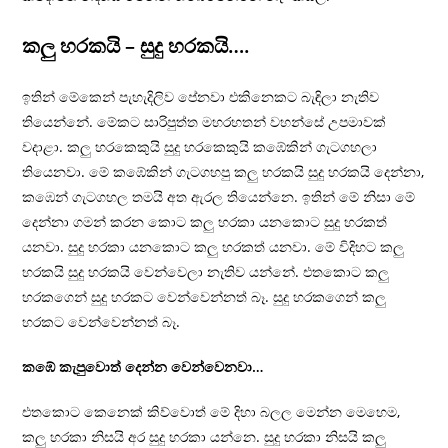
කලු හරකයි – සුදු හරකයි….
ඉතින් මේකෙන් පැහැදිලිව පේනවා එකිනෙකට බැඳිලා නැතිව
තියෙන්නේ. මේකට සාරිපුත්ත මහරහතන් වහන්සේ උපමාවක්
වදාළා. කලු හරකෙකුයි සුදු හරකෙකුයි කඹේකින් ගැටගහලා
තියෙනවා. මේ කඹේකින් ගැටගහපු කලු හරකයි සුදු හරකයි දෙන්නා,
කඹෙන් ගැටගහල තමයි අත ඇරල තියෙන්නෙ. ඉතින් මේ නිසා මේ
දෙන්නා ගමන් කරන කොට කලු හරකා යනකොට සුදු හරකත්
යනවා. සුදු හරකා යනකොට කලු හරකත් යනවා. මේ විදිහට කලු
හරකයි සුදු හරකයි වෙන්වෙලා නැතිව යන්නේ. එතකොට කලු
හරකගෙන් සුදු හරකට වෙන්වෙන්නත් බෑ. සුදු හරකගෙන් කලු
හරකට වෙන්වෙන්නත් බෑ.
කඹේ කැපුවොත් දෙන්න වෙන්වෙනවා…
එතකොට කෙනෙක් කිව්වොත් මේ දිහා බලල මෙන්න මෙහෙම,
කලු හරකා නිසයි අර සුදු හරකා යන්නෙ. සුදු හරකා නිසයි කලු