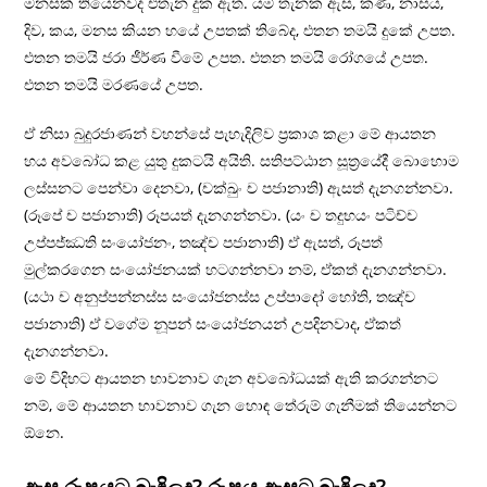
මනසක් තියෙනවද එතැන දුක ඇත. යම් තැනක ඇස, කණ, නාසය,
දිව, කය, මනස කියන හයේ උපතක් තිබේද, එතන තමයි දුකේ උපත.
එතන තමයි ජරා ජීර්ණ වීමේ උපත. එතන තමයි රෝගයේ උපත.
එතන තමයි මරණයේ උපත.
ඒ නිසා බුදුරජාණන් වහන්සේ පැහැදිලිව ප‍්‍රකාශ කළා මේ ආයතන
හය අවබෝධ කළ යුතු දුකටයි අයිති. සතිපට්ඨාන සූත‍්‍රයේදී බොහොම
ලස්සනට පෙන්වා දෙනවා, (චක්ඛුං ච පජානාති) ඇසත් දැනගන්නවා.
(රූපේ ච පජානාති) රූපයත් දැනගන්නවා. (යං ච තදුභයං පටිච්ච
උප්පජ්ඣති සංයෝජනං, තඤ්ච පජානාති) ඒ ඇසත්, රූපත්
මුල්කරගෙන සංයෝජනයක් හටගන්නවා නම්, ඒකත් දැනගන්නවා.
(යථා ච අනුප්පන්නස්ස සංයෝජනස්ස උප්පාදෝ හෝති, තඤ්ච
පජානාති) ඒ වගේම නූපන් සංයෝජනයන් උපදිනවාද, ඒකත්
දැනගන්නවා.
මේ විදිහට ආයතන භාවනාව ගැන අවබෝධයක් ඇති කරගන්නට
නම්, මේ ආයතන භාවනාව ගැන හොඳ තේරුම් ගැනීමක් තියෙන්නට
ඕනෙ.
ඇස රූපයට බැඳිලද? රූපය ඇසට බැඳිලද?