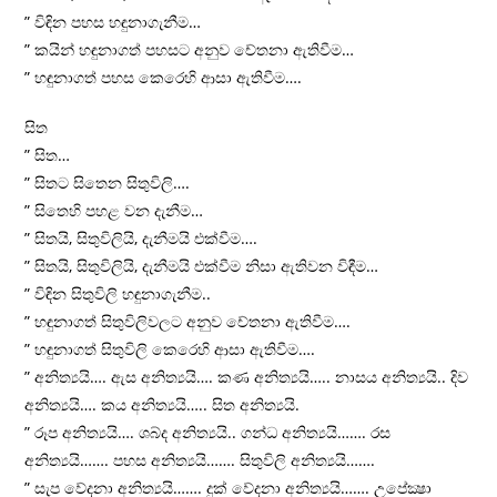
” විඳින පහස හඳුනාගැනීම…
” කයින් හඳුනාගත් පහසට අනුව චේතනා ඇතිවීම…
” හඳුනාගත් පහස කෙරෙහි ආසා ඇතිවීම….
සිත
” සිත…
” සිතට සිතෙන සිතුවිලි….
” සිතෙහි පහළ වන දැනීම…
” සිතයි, සිතුවිලියි, දැනීමයි එක්වීම….
” සිතයි, සිතුවිලියි, දැනීමයි එක්වීම නිසා ඇතිවන විඳීම…
” විඳින සිතුවිලි හඳුනාගැනීම..
” හඳුනාගත් සිතුවිලිවලට අනුව චේතනා ඇතිවීම….
” හඳුනාගත් සිතුවිලි කෙරෙහි ආසා ඇතිවීම….
” අනිත්‍යයි…. ඇස අනිත්‍යයි…. කණ අනිත්‍යයි….. නාසය අනිත්‍යයි.. දිව
අනිත්‍යයි…. කය අනිත්‍යයි….. සිත අනිත්‍යයි.
” රූප අනිත්‍යයි…. ශබ්ද අනිත්‍යයි.. ගන්ධ අනිත්‍යයි……. රස
අනිත්‍යයි……. පහස අනිත්‍යයි……. සිතුවිලි අනිත්‍යයි…….
” සැප වේදනා අනිත්‍යයි……. දුක් වේදනා අනිත්‍යයි……. උපේක්‍ෂා