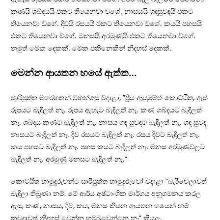
කණයි ශබ්දයයි එකට තියෙනවා වගේ. නාසයයි ගඳසුවඳයි එකට
තියෙනවා වගේ. දිවයි රසයයි එකට තියෙනවා වගේ. කයයි පහසයි
එකට තියෙනවා වගේ. මනසයි අරමුණුයි එකට තියෙනවා වගේ.
නමුත් මේක දෙකක්. මේක එකිනෙකින් නිදහස් දෙකක්.
මෙන්න ආයතන හයේ ඇත්ත…
සාරිපුත්ත මහරහතන් වහන්සේ වදාළා, ”ප‍්‍රිය ආයුෂ්මත් කොට්ඨිත, ඇස
රූපයට බැඳිලත් නෑ. රූපය ඇහැට බැඳිලත් නෑ. කණ ශබ්දයට බැඳිලත්
නෑ. ශබ්දය කණට බැඳිලත් නෑ. නාසය ගඳ සුවඳට බැඳිලත් නෑ. ගඳ සුවඳ
නාසයට බැඳිලත් නෑ. දිව රසයට බැඳිලත් නෑ. රසය දිවට බැඳිලත් නෑ.
කය පහසට බැඳිලත් නෑ. පහස කයට බැඳිලත් නෑ. මනස අරමුණුවලට
බැඳිලත් නෑ. අරමුණු මනසට බැඳිලත් නෑ.”
කොට්ඨිත හාමුදුරුවන්ට සාරිපුත්ත හාමුදුරුවෝ වදාළා ”බැරිවෙලාවත්
බැඳිලා තිබුණා නම්, මේ ආර්ය අෂ්ටාංගික මාර්ගය අනුගමනය කරල
ඇස, කණ, නාසය, දිව, කය, මනස කියන ආයතන හයෙන් නම්
කවදාවත් නිදහස් වෙන්න හම්බවෙන්නෙ නෑ” කියල.