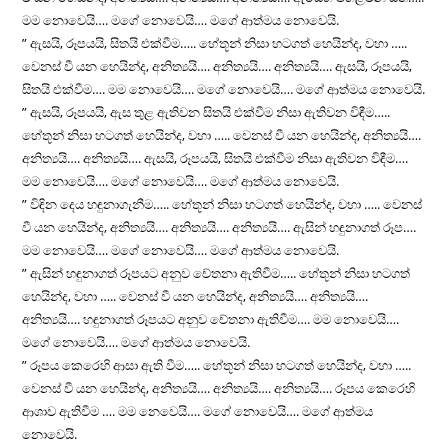
මම නොවෙයි…. මගේ නොවෙයි…. මගේ ආත්මය නොවෙයි.
” ඇසයි, රූපයයි, සිතයි එක්වීම….. හේතූන් නිසා හටගත් හෙයින්ද, වහා …..
වෙනස් වී යන හෙයින්ද, අනිත්‍යයි…. අනිත්‍යයි…. අනිත්‍යයි…. ඇසයි, රූපයයි,
සිතයි එක්වීම…. මම නොවෙයි…. මගේ නොවෙයි…. මගේ ආත්මය නොවෙයි.
” ඇසයි, රූපයයි, ඇස තුළ ඇතිවන සිතයි එක්වීම නිසා ඇතිවන විඳීම…..
හේතූන් නිසා හටගත් හෙයින්ද, වහා ….. වෙනස් වී යන හෙයින්ද, අනිත්‍යයි….
අනිත්‍යයි…. අනිත්‍යයි…. ඇසයි, රූපයයි, සිතයි එක්වීම නිසා ඇතිවන විඳීම….
මම නොවෙයි…. මගේ නොවෙයි…. මගේ ආත්මය නොවෙයි.
” විඳින දෙය හඳුනාගැනීම….. හේතූන් නිසා හටගත් හෙයින්ද, වහා ….. වෙනස්
වී යන හෙයින්ද, අනිත්‍යයි…. අනිත්‍යයි…. අනිත්‍යයි…. ඇසින් හඳුනාගත් රූප….
මම නොවෙයි…. මගේ නොවෙයි…. මගේ ආත්මය නොවෙයි.
” ඇසින් හඳුනාගත් රූපයට අනුව චේතනා ඇතිවීම….. හේතූන් නිසා හටගත්
හෙයින්ද, වහා ….. වෙනස් වී යන හෙයින්ද, අනිත්‍යයි…. අනිත්‍යයි….
අනිත්‍යයි…. හඳුනාගත් රූපයට අනුව චේතනා ඇතිවීම…. මම නොවෙයි….
මගේ නොවෙයි…. මගේ ආත්මය නොවෙයි.
” රූපය කෙරෙහි ආසා ඇති වීම….. හේතූන් නිසා හටගත් හෙයින්ද, වහා …..
වෙනස් වී යන හෙයින්ද, අනිත්‍යයි…. අනිත්‍යයි…. අනිත්‍යයි…. රූපය කෙරෙහි
ආශාව ඇතිවීම …. මම නෙවෙයි…. මගේ නොවෙයි…. මගේ ආත්මය
නොවෙයි.