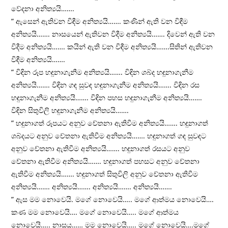
වේදනා අනිත්‍යයි…….
” ඇසෙන් ඇතිවන විඳීම අනිත්‍යයි……. කණින් ඇති වන විඳීම
අනිත්‍යයි……. නාසයෙන් ඇතිවන විදීම අනිත්‍යයි……. දිවෙන් ඇති වන
විදීම අනිත්‍යයි……. කයින් ඇති වන විඳීම අනිත්‍යයි…….සිතින් ඇතිවන
විඳීම අනිත්‍යයි…….
” විඳින රූප හඳුනාගැනීම අනිත්‍යයි……. විඳින ශබ්ද හඳුනාගැනීම
අනිත්‍යයි……. විඳින ගඳ සුවඳ හඳුනාගැනීම අනිත්‍යයි……. විඳින රස
හඳුනාගැනීම අනිත්‍යයි……. විඳින පහස හඳුනාගැනීම අනිත්‍යයි…….
විඳින සිතුවිලි හඳුනාගැනීම අනිත්‍යයි…….
” හඳුනාගත් රූපයට අනුව චේතනා ඇතිවීම අනිත්‍යයි……. හඳුනාගත්
ශබ්දයට අනුව චේතනා ඇතිවීම අනිත්‍යයි……. හඳුනාගත් ගඳ සුවඳට
අනුව චේතනා ඇතිවීම අනිත්‍යයි……. හඳුනාගත් රසයට අනුව
චේතනා ඇතිවීම අනිත්‍යයි……. හඳුනාගත් පහසට අනුව චේතනා
ඇතිවීම අනිත්‍යයි……. හඳුනාගත් සිතුවිලි අනුව චේතනා ඇතිවීම
අනිත්‍යයි……. අනිත්‍යයි……. අනිත්‍යයි……. අනිත්‍යයි…….
” ඇස මම නොවෙයි. මගේ නොවෙයි….. මගේ ආත්මය නොවෙයි….
කණ මම නොවෙයි…. මගේ නොවෙයි….. මගේ ආත්මය
නොවෙයි….. නාසය…… මම නොවෙයි….. මගේ නොවෙයි….මගේ