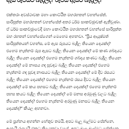
එක්තරා අවස්ථාවක මහා කොට්ඨිත මහරහතන් වහන්සේත්,
සාරිපුත්ත මහරහතන් වහන්සේත් අතර ධර්ම සාකච්ඡුාවක් ඇතිවුණා.
ඒ ධර්ම සාකච්ඡුාවෙදි මහා කොට්ඨිත මහරහතන් වහන්සේ සාරිපුත්ත
මහ රහතන් වහන්සේගෙන් මෙහෙම අහනවා. ”ප‍්‍රිය ආයුෂ්මත්
සාරිපුත්තයන් වහන්ස, මේ ඇස රූපයට බැඳිල තියෙන දෙයක්ද?
එහෙම නැත්නම් රූප ඇසට බැඳිල තියෙන දෙයක්ද? මේ කණ ශබ්දයට
බැඳිල තියෙන දෙයක්ද? එහෙම නැත්නම් ශබ්දය කණට බැඳිල තියෙන
දෙයක්ද? මේ නාසය ගඳ සුවඳට බැඳිල තියෙන දෙයක්ද? එහෙම
නැත්නම් ගඳ සුවඳ නාසයට බැඳිල තියෙන දෙයක්ද? මේ දිව රසයට
බැඳිල තියෙන දෙයක්ද? එහෙම නැත්නම් රසය දිවට බැඳිල තියෙන
දෙයක්ද? මේ කය පහසට බැඳිල තියෙන දෙයක්ද? එහෙම නැත්නම්
පහස කයට බැඳිල තියෙන දෙයක්ද? මේ මනස අරමුණු වලට බැඳිල
තියෙන දෙයක්ද? එහෙම නැත්නම් අරමුණු මනසට බැඳිල තියෙන
දෙයක්ද?” කියල අහනවා.
මේ ප‍්‍රශ්නය අහන්න හේතුව තමයි, අපට බැලූ බැල්මට පේන්නෙ,
ඇහැයි රූපයයි එකට තියෙනවා වගේ. අපට බැලූ බැල්මට පේන්නෙ,