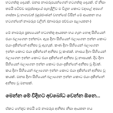
හටගත්තු දෙයක්. මනස නාමරූපයන්ගෙන් හටගත්තු දෙයක්. ඒ නිසා
තමයි පටිච්ච සමුප්පාදයේ පැහැදිලිව ම විග‍්‍රහ කොට වදාළේ අපගේ
ශාස්තෘ වූ භාග්‍යවත් බුදුරජාණන් වහන්සේ විසින් මේ ආයතන හය
හටගන්නේ නාමරූප වලින්. (නාමරූප පච්චයා සළායතනං)
මේ නාමරූප ප‍්‍රත්‍යයෙන් හටගත්තු ආයතන හය ගැන හොඳ සිහියෙන්
එයා බලාගෙන ඉන්නවා. ඇස දිහා සිහියෙන් බලාගෙන ඉන්න කොට
එයා දකින්නේ අනිත්‍ය වූ ඇහැක්. කණ දිහා සිහියෙන් බලාගෙන
ඉන්න කොට එයා දකින්නේ අනිත්‍ය වූ කණක්. නාසය දිහා සිහියෙන්
බලාගෙන ඉන්න කොට එයා දකින්නේ අනිත්‍ය වූ නාසයක්. දිව දිහා
සිහියෙන් බලාගෙන ඉන්න කොට එයා දකින්නේ අනිත්‍ය වූ දිවක්.
කය දිහා සිහියෙන් බලාගෙන ඉන්න කොට එයා දකින්නේ අනිත්‍ය වූ
කයක්. මනස දිහා සිහියෙන් බලාගෙන ඉන්න කොට එයා දකින්නේ
අනිත්‍ය වූ මනසක්.
මෙන්න මේ විදිහට අවබෝධ වෙන්න ඕනෙ…
ඒකට හේතුව තමයි මේ නාමරූප අනිත්‍ය නිසා ආයතන හය