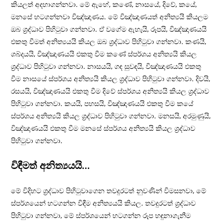
කියලත් අදහාගන්නවා. මේ ඇහේ, කණේ, නාසයේ, දිවේ, කයේ,
මනසේ හටගන්නවා විඤ්ඤාණය. මේ විඤ්ඤාණයත් අනිත්‍යයි කියලම
ඔබ ශ‍්‍රද්ධාව පිහිටුවා ගන්නවා. ඒ වගේම ඇහැයි, රූපයි, විඤ්ඤාණයයි
එකතු වීමත් අනිත්‍යයයි කියල ඔබ ශ‍්‍රද්ධාව පිහිටුවා ගන්නවා. කණයි,
ශබ්දයයි, විඤ්ඤාණයයි එකතු වීම කණේ ස්පර්ශය අනිත්‍යයි කියල
ශ‍්‍රද්ධාව පිහිටුවා ගන්නවා. නාසයයි, ගඳ සුවඳයි, විඤ්ඤාණයයි එකතු
වීම නාසයේ ස්පර්ශය අනිත්‍යයි කියල ශ‍්‍රද්ධාව පිහිටුවා ගන්නවා. දිවයි,
රසයයි, විඤ්ඤාණයයි එකතු වීම දිවේ ස්පර්ශය අනිත්‍යයි කියල ශ‍්‍රද්ධාව
පිහිටුවා ගන්නවා. කයයි, පහසයි, විඤ්ඤාණයයි එකතු වීම කයේ
ස්පර්ශය අනිත්‍යයි කියල ශ‍්‍රද්ධාව පිහිටුවා ගන්නවා. මනසයි, අරමුණුයි,
විඤ්ඤාණයයි එකතු වීම මනසේ ස්පර්ශය අනිත්‍යයි කියල ශ‍්‍රද්ධාව
පිහිටුවා ගන්නවා.
විඳීමත් අනිත්‍යයයි…
මේ විදිහට ශ‍්‍රද්ධාව පිහිටුවාගෙන තවදුරටත් නුවණින් විමසනවා, මේ
ස්පර්ශයෙන් හටගන්න විඳීම අනිත්‍යයයි කියල. තවදුරටත් ශ‍්‍රද්ධාව
පිහිටුවා ගන්නවා, මේ ස්පර්ශයෙන් හටගන්න රූප හඳුනාගැනීම