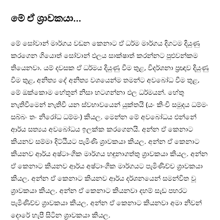
මේ ඒ ශ‍්‍රාවකයා…
මේ සෝවාන් මාර්ගය වඩන කෙනාට ඒ ධර්ම මාර්ගය දිගටම දියුණු
කරගෙන ගියොත් සෝවාන් ඵලය සාක්ෂාත් කරන්නට පුළුවන්කම
තියෙනවා. යම් දවසක ඒ ධර්මය දියුණු වීම තුළ, විදර්ශනා ප‍්‍රඥාව දියුණු
වීම තුළ, අනිත්‍ය දේ අනිත්‍ය වශයෙන්ම තමන්ට අවබෝධ වීම තුළ,
මේ ඔක්කොම හේතූන් නිසා හටගන්නා ඵල ධර්මයන්. හේතු
නැතිවීමෙන් නැතිවී යන ස්වභාවයෙන් යුක්තයි (යං කිංචි සමුදය ධම්මං
සබ්බං තං නිරෝධ ධම්මං) කියල. මෙන්න මේ අවබෝධය එන්නේ
ආර්ය සත්‍යය අවබෝධය ඉලක්ක කරගෙනයි. අන්න ඒ කෙනාට
කියනව සම්මා දිට්ඨියට පැමිණි ශ‍්‍රාවකයා කියල. අන්න ඒ කෙනාට
කියනව ආර්ය අෂ්ටාංගික මාර්ගය හඳුනාගත්තු ශ‍්‍රාවකයා කියල. අන්න
ඒ කෙනාට කියනව ආර්ය අෂ්ටාංගික මාර්ගයට පැමිණිච්ච ශ‍්‍රාවකයා
කියල. අන්න ඒ කෙනාට කියනව ආර්ය දර්ශනයෙන් සමන්විත වූ
ශ‍්‍රාවකයා කියල. අන්න ඒ කෙනාට කියනවා දහම් සැඩ පහරට
පැමිණිච්ච ශ‍්‍රාවකයා කියල. අන්න ඒ කෙනාට කියනවා අමා නිවන්
දොරේ හැපී සිටින ශ‍්‍රාවකයා කියල.