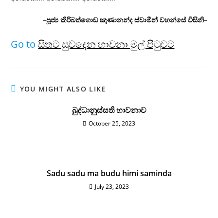
–
පූජ්‍ය කිරිබත්ගොඩ ඤාණානන්ද ස්වාමීන් වහන්සේ විසිනි
–
Go to
සිතට සුවදෙන භාවනා මුල් පිටුවට
YOU MIGHT ALSO LIKE
බුද්ධානුස්සති භාවනාව
October 25, 2023
Sadu sadu ma budu himi saminda
July 23, 2023