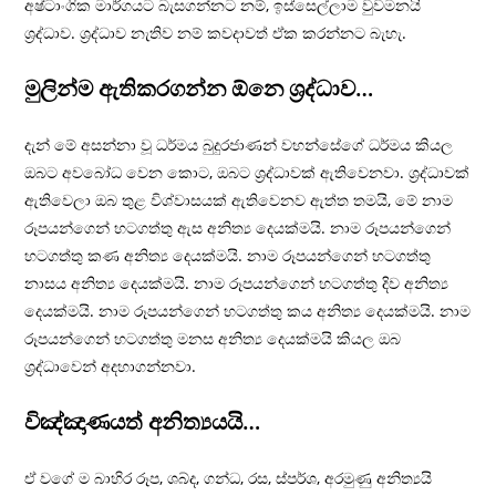
අෂ්ටාංගික මාර්ගයට බැසගන්නට නම්, ඉස්සෙල්ලාම වුවමනයි
ශ‍්‍රද්ධාව. ශ‍්‍රද්ධාව නැතිව නම් කවදාවත් ඒක කරන්නට බැහැ.
මුලින්ම ඇතිකරගන්න ඕනෙ ශ‍්‍රද්ධාව…
දැන් මේ අසන්නා වූ ධර්මය බුදුරජාණන් වහන්සේගේ ධර්මය කියල
ඔබට අවබෝධ වෙන කොට, ඔබට ශ‍්‍රද්ධාවක් ඇතිවෙනවා. ශ‍්‍රද්ධාවක්
ඇතිවෙලා ඔබ තුළ විශ්වාසයක් ඇතිවෙනව ඇත්ත තමයි, මේ නාම
රූපයන්ගෙන් හටගත්තු ඇස අනිත්‍ය දෙයක්මයි. නාම රූපයන්ගෙන්
හටගත්තු කණ අනිත්‍ය දෙයක්මයි. නාම රූපයන්ගෙන් හටගත්තු
නාසය අනිත්‍ය දෙයක්මයි. නාම රූපයන්ගෙන් හටගත්තු දිව අනිත්‍ය
දෙයක්මයි. නාම රූපයන්ගෙන් හටගත්තු කය අනිත්‍ය දෙයක්මයි. නාම
රූපයන්ගෙන් හටගත්තු මනස අනිත්‍ය දෙයක්මයි කියල ඔබ
ශ‍්‍රද්ධාවෙන් අදහාගන්නවා.
විඤ්ඤාණයත් අනිත්‍යයයි…
ඒ වගේ ම බාහිර රූප, ශබ්ද, ගන්ධ, රස, ස්පර්ශ, අරමුණු අනිත්‍යයි