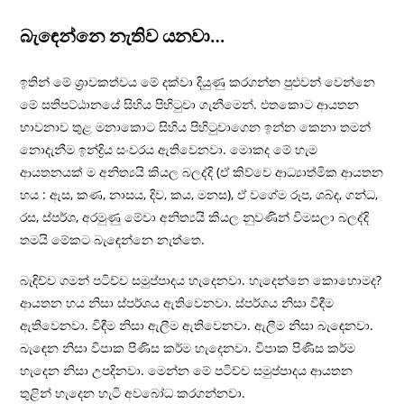
බැඳෙන්නෙ නැතිව යනවා…
ඉතින් මේ ශ‍්‍රාවකත්වය මේ දක්වා දියුණු කරගන්න පුළුවන් වෙන්නෙ
මේ සතිපට්ඨානයේ සිහිය පිහිටුවා ගැනීමෙන්. එතකොට ආයතන
භාවනාව තුළ මනාකොට සිහිය පිහිටුවාගෙන ඉන්න කෙනා තමන්
නොදැනීම ඉන්ද්‍රිය සංවරය ඇතිවෙනවා. මොකද මේ හැම
ආයතනයක් ම අනිත්‍යයි කියල බලද්දි (ඒ කිව්වෙ ආධ්‍යාත්මික ආයතන
හය : ඇස, කණ, නාසය, දිව, කය, මනස), ඒ වගේම රූප, ශබ්ද, ගන්ධ,
රස, ස්පර්ශ, අරමුණු මේවා අනිත්‍යයි කියල නුවණින් විමසලා බලද්දි
තමයි මේකට බැඳෙන්නෙ නැත්තෙ.
බැඳිච්ච ගමන් පටිච්ච සමුප්පාදය හැදෙනවා. හැදෙන්නෙ කොහොමද?
ආයතන හය නිසා ස්පර්ශය ඇතිවෙනවා. ස්පර්ශය නිසා විඳීම
ඇතිවෙනවා. විඳීම නිසා ඇලීම ඇතිවෙනවා. ඇලීම නිසා බැඳෙනවා.
බැඳෙන නිසා විපාක පිණිස කර්ම හැදෙනවා. විපාක පිණිස කර්ම
හැදෙන නිසා උපදිනවා. මෙන්න මේ පටිච්ච සමුප්පාදය ආයතන
තුළින් හැදෙන හැටි අවබෝධ කරගන්නවා.