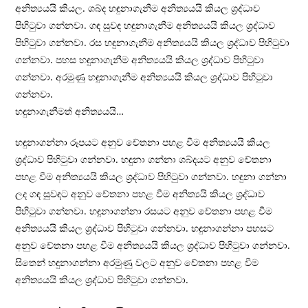
අනිත්‍යයයි කියල. ශබ්ද හඳුනාගැනීම අනිත්‍යයයි කියල ශ‍්‍රද්ධාව
පිහිටුවා ගන්නවා. ගඳ සුවඳ හඳුනාගැනීම අනිත්‍යයයි කියල ශ‍්‍රද්ධාව
පිහිටුවා ගන්නවා. රස හඳුනාගැනීම අනිත්‍යයයි කියල ශ‍්‍රද්ධාව පිහිටුවා
ගන්නවා. පහස හඳුනාගැනීම අනිත්‍යයයි කියල ශ‍්‍රද්ධාව පිහිටුවා
ගන්නවා. අරමුණු හඳුනාගැනීම අනිත්‍යයයි කියල ශ‍්‍රද්ධාව පිහිටුවා
ගන්නවා.
හඳුනාගැනීමත් අනිත්‍යයයි…
හඳුනාගන්නා රූපයට අනුව චේතනා පහළ වීම අනිත්‍යයයි කියල
ශ‍්‍රද්ධාව පිහිටුවා ගන්නවා. හඳුනා ගන්නා ශබ්දයට අනුව චේතනා
පහළ වීම අනිත්‍යයයි කියල ශ‍්‍රද්ධාව පිහිටුවා ගන්නවා. හඳුනා ගන්නා
ලද ගඳ සුවඳට අනුව චේතනා පහළ වීම අනිත්‍යයි කියල ශ‍්‍රද්ධාව
පිහිටුවා ගන්නවා. හඳුනාගන්නා රසයට අනුව චේතනා පහළ වීම
අනිත්‍යයයි කියල ශ‍්‍රද්ධාව පිහිටුවා ගන්නවා. හඳුනාගන්නා පහසට
අනුව චේතනා පහළ වීම අනිත්‍යයයි කියල ශ‍්‍රද්ධාව පිහිටුවා ගන්නවා.
සිතෙන් හඳුනාගන්නා අරමුණු වලට අනුව චේතනා පහළ වීම
අනිත්‍යයයි කියල ශ‍්‍රද්ධාව පිහිටුවා ගන්නවා.