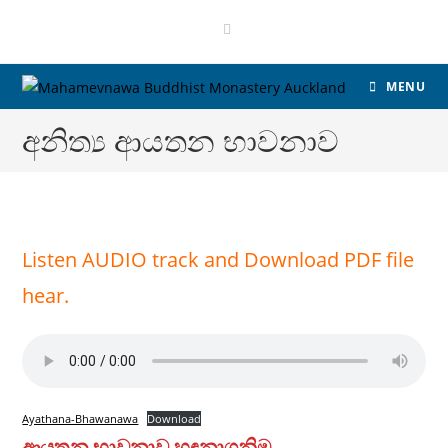
MENU
අනිත්‍ය ආයතන භාවනාව
Listen AUDIO track and Download PDF file
hear.
Ayathana-Bhawanawa
Download
ආයතන භාවනාව හඳුනාගනිමු…