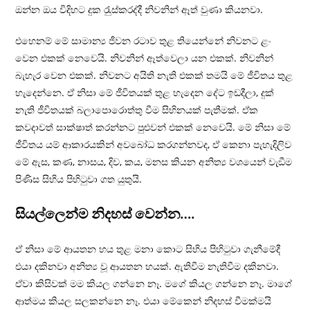
ඔන්න ඔය විදිහට දුක රැුස්කරද්දී නිවනින් ඈත් වුණා කියනවා.
එහෙනම් මේ සාමාන්‍ය ජීවන රටාව තුළ තියෙන්නේ නිවනට ළං
වෙන එකක් නෙවෙයි. නිවනින් ඈත්වෙලා යන එකක්. නිවනින්
බැහැර වෙන එකක්. නිවනට අයිති නැති එකක් තමයි මේ ජීවිතය තුළ
හැදෙන්නෙ. ඒ නිසා මේ ජීවිතයක් තුළ හැදෙන දේට ඉඩදීලා, දුක්
නැති ජීවිතයක් බලාපොරොත්තු වීම සිහිනයක් පැතීමක්. ඒක
කවදාවත් සාක්ෂාත් කරන්නට පුළුවන් එකක් නෙවෙයි. මේ නිසා මේ
ජීවිතය යම් ආකාරයකින් අවබෝධ කරගන්නවද, ඒ කෙනා පැහැදිලිව
මේ ඇස, කණ, නාසය, දිව, කය, මනස කියන අනිත්‍ය වශයෙන් වැඞීම
පිණිස සිහිය පිහිටුවා ගත යුතුයි.
සියල්ලෙන්ම නිදහස් වෙන්න….
ඒ නිසා මේ ආයතන හය තුළ මනා කොට සිහිය පිහිටුවා ගැනීමේදී
එයා දකිනවා අනිත්‍ය වූ ආයතන හයක්. ඇතිවීම නැතිවීම දකිනවා.
ඒවා කිසිවක් මම කියල ගන්නෙ නෑ. මගේ කියල ගන්නෙ නෑ. මාගේ
ආත්මය කියල සලකන්නෙ නෑ. එයා මේකෙන් නිදහස් වීමක්මයි