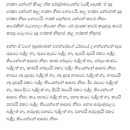
හරකා යන්නේ කියල ඒක සම්පූර්ණයෙන්ම වැරදි දෙයක්. ඒ සුදු
හරකා යන්නේ කලු හරකා නිසා නෙවෙයි, කලු හරකා යන්නෙත් සුදු
හරකා නිසා නෙවෙයි. හරක් දෙන්නම යන්නේ කඹේ නිසා.
කඹේකින් ගැටගහලා තියෙන නිසා. යම් දවසක කඹේ කැපුවද, කඹේ
කපපු වෙලාවට සුදු හරකත් නිදහස්. කලු හරකත් නිදහස්.
අන්න ඒ වගේ බුදුරජාණන් වහන්සේගේ ධර්මයේ උගන්වන්නේ ඇස
රූපයට බැඳිල නෑ. රූපය ඇසට බැඳිල නෑ. ඇසයි රූපයි එකට බැඳිල
තියෙන්නේ ආසාව නිසා. කණ ශබ්දයට බැඳිලත් නෑ. ශබ්දය කණට
බැඳිලත් නෑ. කණයි ශබ්දයයි එකට බැඳිල තියෙන්නේ ආසාව නිසා.
නාසය ගඳ සුවඳට බැඳිලත් නෑ. ගඳ සුවඳ නාසයට බැඳිලත් නෑ. නාසයයි
ගඳ සුවඳයි එකට බැඳිල තියෙන්නේ ආසාව නිසා. දිව රසයට බැඳිලත්
නෑ. රසය දිවට බැඳිලත් නෑ. දිවයි රසයයි එකට බැඳිල තියෙන්නේ
ආසාව නිසා. කය පහසට බැඳිලත් නෑ. පහස කයට බැඳිලත් නෑ. කයයි
පහසයි එකට බැඳිල තියෙන්නේ ආසාව නිසා. මනස අරමුණුවලට
බැඳිලත් නෑ. අරමුණු මනසට බැඳිලත් නෑ. මනසයි අරමුණුයි එකට
බැඳිල තියෙන්නේ ආසාව නිසා.