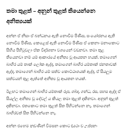
තමා තුළත් – අනුන් තුළත් තියෙන්නෙ
අනිත්‍යයක්
අන්න ඒ නිසා ඒ බන්ධනය ඇති නොවීම පිණිස, සංයෝජනය ඇති
නොවීම පිණිස, කෙළෙස් ඇති නොවීම පිණිස ඒ කෙනා මනාකොට
සිහිය පිහිටුවලා ඒක විදර්ශනා වශයෙන් වඩනවා. තමා තුළ
තියෙනවා නම් යම් ආකාරයේ අනිත්‍ය වූ ආයතන හයක්, තමාගෙන්
බාහිර යම් තාක් ලෝක ඇද්ද, තමාගෙන් බාහිර යම්තාක් ජනතාවක්
ඇද්ද, තමාගෙන් බාහිර යම් සත්ව කොට්ඨාශයක් ඇද්ද, ඒ සියලූම
සත්වයන් තුළ ඇත්තේ අනිත්‍ය වූ ආයතන හයක්.
ඊළඟට තමාගෙන් බාහිර යම්තාක් රූප, ශබ්ද, ගන්ධ, රස, පහස ඇද්ද ඒ
සියල්ල අනිත්‍ය වූ දේවල් ය කියල තමා තුළත් දකිනවා. අනුන් තුළත්
දකිනවා. එතකොට තමා තුළත් සිත පිහිටන්නෙ නෑ. තමාගෙන්
බාහිරවත් සිත පිහිටන්නෙ නෑ.
අන්න එහෙම නුවණින් විමසන කොට (යථා ච උප්පනං